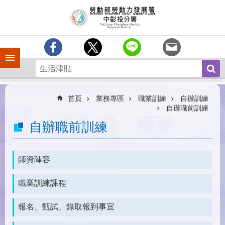
跳到主要內容區塊
訊
息
中
心
手機側欄
分
署
簡
介
首頁
業務專區
職業訓練
自辦訓練
自辦職前訓練
業
自辦職前訓練
務
專
區
師資陣容
為
民
職業訓練課程
服
務
報名、甄試、錄取報到事宜
常