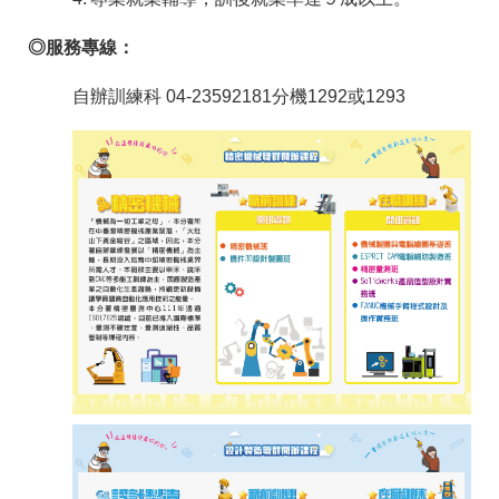
答
彙
◎服務專線：
RSS
自辦訓練科 04-23592181分機1292或1293
隱
政
私
府
權
網
及
站
安
資
全
料
政
開
策
放
宣
告
聯
絡
資
訊