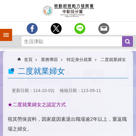
跳到主要內容區塊
訊
息
中
心
手機側欄
分
署
簡
介
首頁
業務專區
特定身分就業
二度就業婦女
業
二度就業婦女
務
專
區
更新日期：114-10-02
檢核日期：113-09-11
為
★二度就業婦女之認定方式
民
服
務
視其勞保資料，因家庭因素退出職場逾2年以上，重返職
場之婦女。
常