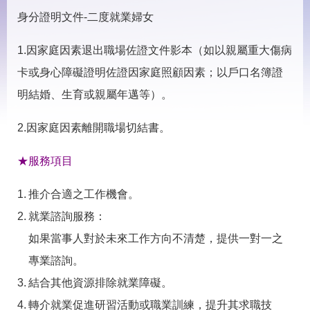
見
問
身分證明文件-二度就業婦女
答
1.因家庭因素退出職場佐證文件影本（如以親屬重大傷病
下
載
卡或身心障礙證明佐證因家庭照顧因素；以戶口名簿證
專
明結婚、生育或親屬年邁等）。
區
2.因家庭因素離開職場切結書。
網
回
站
首
★服務項目
導
頁
覽
推介合適之工作機會。
English
民
就業諮詢服務：
意
信
如果當事人對於未來工作方向不清楚，提供一對一之
箱
專業諮詢。
常
雙
結合其他資源排除就業障礙。
見
語
問
詞
轉介就業促進研習活動或職業訓練，提升其求職技