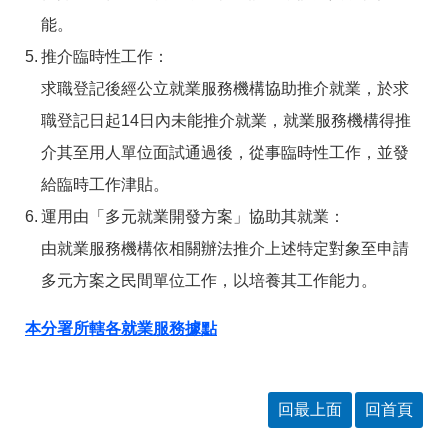
答
彙
能。
RSS
推介臨時性工作：
求職登記後經公立就業服務機構協助推介就業，於求
隱
政
私
府
職登記日起14日內未能推介就業，就業服務機構得推
權
網
及
站
介其至用人單位面試通過後，從事臨時性工作，並發
安
資
給臨時工作津貼。
全
料
政
開
運用由「多元就業開發方案」協助其就業：
策
放
宣
由就業服務機構依相關辦法推介上述特定對象至申請
告
多元方案之民間單位工作，以培養其工作能力。
聯
絡
本分署所轄各就業服務據點
資
訊
回最上面
回首頁