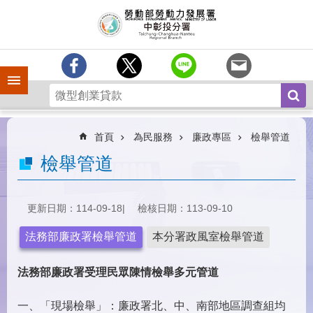
跳到主要內容區塊
訊
息
中
心
手機側欄
分
署
簡
介
首頁
為民服務
廉政專區
檢舉管道
業
檢舉管道
務
專
區
更新日期：114-09-18
檢核日期：113-09-10
為
法務部廉政署檢舉管道
本分署政風室檢舉管道
民
服
法務部廉政署受理民眾陳情檢舉多元管道
務
常
一、「現場檢舉」：廉政署北、中、南部地區調查組均