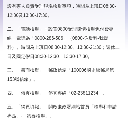
見
設有專人負責受理現場檢舉事項，時間為上班日08:30-
問
答
12:30及13:30-17:30。
下
二、「電話檢舉」：設置0800受理陳情檢舉免付費專
載
專
線，電話為「0800-286-586」（0800-你爆料-我爆
區
料）。時間為上班日08:30-12:30、13:30-21:30；週休二
日及國定假日08:30-12:30、13:30-17:30。
網
回
站
首
導
頁
三、「書面檢舉」：郵政信箱「100006國史館郵局第
覽
153號信箱」。
English
民
意
四、「傳真檢舉」：傳真專線「02-23811234」。
信
箱
五、「網頁填報」：開啟廉政署網站首頁「檢舉和申請
常
雙
專區」-「我要檢舉」。
見
語
問
詞