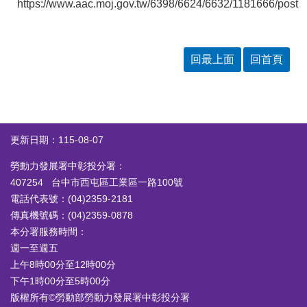
答
彙
https://www.aac.moj.gov.tw/6398/6624/6632/1181666/post
RSS
回最上面
回首頁
隱
政
私
府
權
網
及
站
安
資
全
料
更新日期：115-08-07
政
開
策
放
勞動力發展署中彰投分署：
宣
告
407254 台中市西屯區工業區一路100號
電話代表號：(04)2359-2181
聯
傳真機號碼：(04)2359-0878
絡
本分署服務時間：
資
訊
週一至週五
上午8時00分至12時00分
下午1時00分至5時00分
版權所有©勞動部勞動力發展署中彰投分署