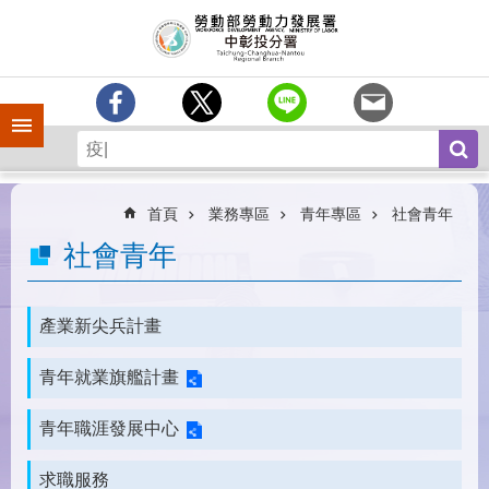
跳到主要內容區塊
訊
息
中
心
手機側欄
分
署
簡
介
首頁
業務專區
青年專區
社會青年
業
社會青年
務
專
區
產業新尖兵計畫
為
青年就業旗艦計畫
民
服
務
青年職涯發展中心
常
求職服務