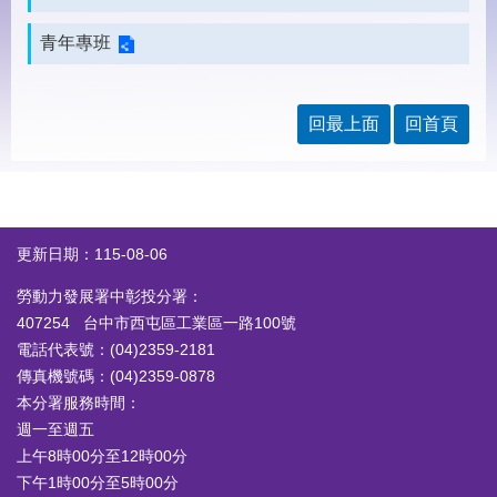
見
問
青年專班
答
下
載
回最上面
回首頁
專
區
網
回
站
首
更新日期：115-08-06
導
頁
覽
勞動力發展署中彰投分署：
407254 台中市西屯區工業區一路100號
English
民
電話代表號：(04)2359-2181
意
信
傳真機號碼：(04)2359-0878
箱
本分署服務時間：
週一至週五
常
雙
上午8時00分至12時00分
見
語
問
詞
下午1時00分至5時00分