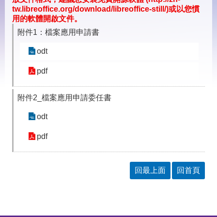
見
tw.libreoffice.org/download/libreoffice-still/)或以您慣
問
用的軟體開啟文件。
答
附件1：檔案應用申請書
下
載
odt
專
區
pdf
附件2_檔案應用申請委任書
網
回
站
首
odt
導
頁
覽
pdf
English
民
意
信
回最上面
回首頁
箱
常
雙
見
語
問
詞