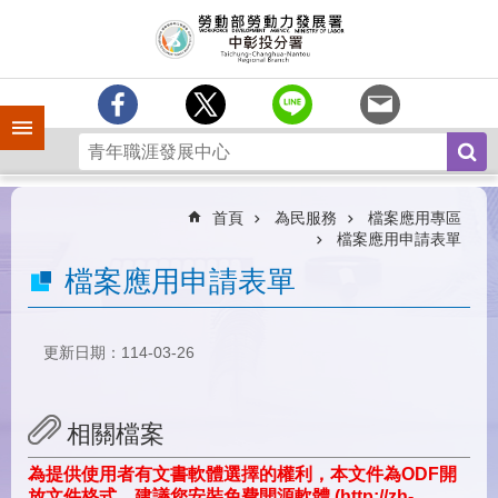
跳到主要內容區塊
訊
息
中
心
手機側欄
分
署
簡
介
首頁
為民服務
檔案應用專區
檔案應用申請表單
業
檔案應用申請表單
務
專
區
更新日期：114-03-26
為
民
服
相關檔案
務
為提供使用者有文書軟體選擇的權利，本文件為ODF開
常
放文件格式，建議您安裝免費開源軟體 (http://zh-