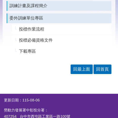
見
訓練計畫及課程簡介
問
答
委外訓練單位專區
下
載
投標作業流程
專
區
投標必備資格文件
下載專區
網
回
站
首
導
頁
覽
回最上面
回首頁
English
民
意
信
箱
更新日期：115-08-06
常
雙
見
語
勞動力發展署中彰投分署：
問
詞
407254 台中市西屯區工業區一路100號