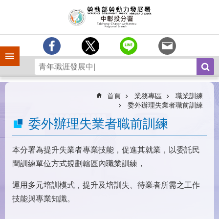
跳到主要內容區塊
訊
息
中
心
手機側欄
分
署
簡
介
首頁
業務專區
職業訓練
委外辦理失業者職前訓練
業
委外辦理失業者職前訓練
務
專
區
本分署為提升失業者專業技能，促進其就業，以委託民
為
間訓練單位方式規劃轄區內職業訓練，
民
服
運用多元培訓模式，提升及培訓失、待業者所需之工作
務
技能與專業知識。
常