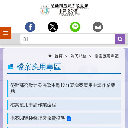
跳到主要內容區塊
訊
息
中
心
手機側欄
分
署
簡
介
首頁
為民服務
檔案應用專區
業
檔案應用專區
務
專
區
勞動部勞動力發展署中彰投分署檔案應用申請作業要
點
為
民
檔案應用申請作業流程
服
務
檔案閱覽抄錄複製收費標準
常