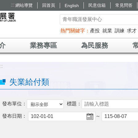
:::
網站導覽
回首頁
民意信箱
常見問答
English
熱門關鍵字
產投
就業
訓練
求才
介
業務專區
為民服務
:::
失業給付類
發布單位：
標題：
發布日期：
～