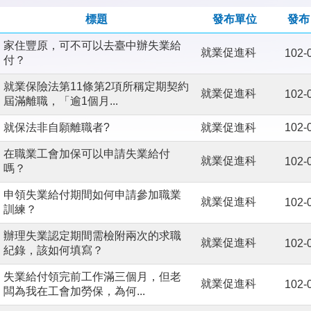
標題
發布單位
發布
家住豐原，可不可以去臺中辦失業給
就業促進科
102-
付？
就業保險法第11條第2項所稱定期契約
就業促進科
102-
屆滿離職，「逾1個月...
就保法非自願離職者?
就業促進科
102-
在職業工會加保可以申請失業給付
就業促進科
102-
嗎？
申領失業給付期間如何申請參加職業
就業促進科
102-
訓練？
辦理失業認定期間需檢附兩次的求職
就業促進科
102-
紀錄，該如何填寫？
失業給付領完前工作滿三個月，但老
就業促進科
102-
闆為我在工會加勞保，為何...