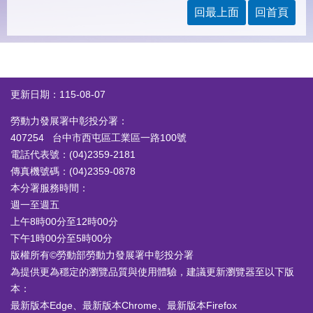
見
回最上面
回首頁
問
答
下
載
專
更新日期：115-08-07
區
勞動力發展署中彰投分署：
407254 台中市西屯區工業區一路100號
網
回
電話代表號：(04)2359-2181
站
首
導
頁
傳真機號碼：(04)2359-0878
覽
本分署服務時間：
週一至週五
English
民
上午8時00分至12時00分
意
信
下午1時00分至5時00分
箱
版權所有©勞動部勞動力發展署中彰投分署
為提供更為穩定的瀏覽品質與使用體驗，建議更新瀏覽器至以下版
常
雙
本：
見
語
問
詞
最新版本Edge、最新版本Chrome、最新版本Firefox