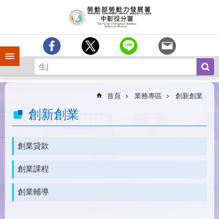
跳到主要內容區塊
訊
息
中
心
手機側欄
分
署
簡
介
首頁
業務專區
創新創業
業
創新創業
務
專
區
創業貸款
為
創業課程
民
服
務
創業輔導
常