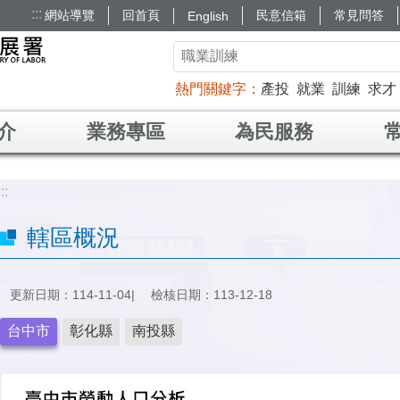
:::
網站導覽
回首頁
民意信箱
常見問答
English
熱門關鍵字
產投
就業
訓練
求才
介
業務專區
為民服務
:::
轄區概況
更新日期：114-11-04
檢核日期：113-12-18
台中市
彰化縣
南投縣