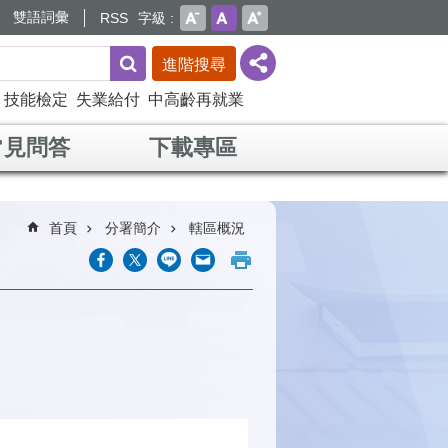
雙語詞彙
RSS
字級
進階搜尋
技能檢定
失業給付
中高齡再就業
常見問答
下載專區
首頁
分署簡介
轄區概況