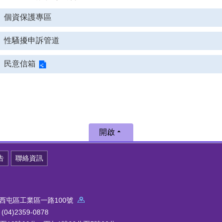
個資保護專區
性騷擾申訴管道
民意信箱
開啟
告
聯絡資訊
中市西屯區工業區一路100號
4)2359-0878