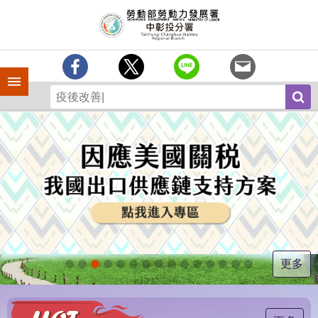
跳到主要內容區塊
訊
息
中
心
手機側欄
分
署
簡
介
業
務
專
區
為
民
服
更多
務
常