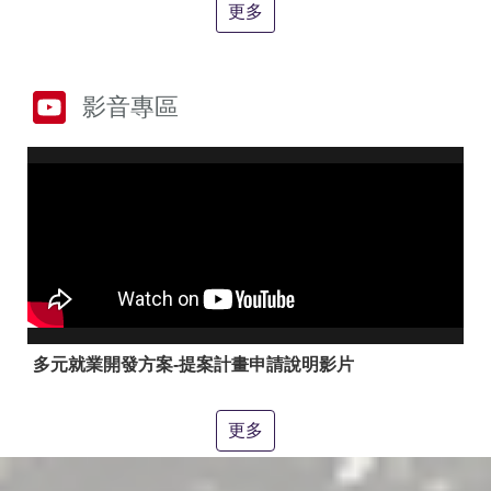
答
彙
更多
RSS
隱
政
影音專區
私
府
權
網
及
站
安
資
全
料
政
開
策
放
宣
告
聯
絡
多元就業開發方案-提案計畫申請說明影片
資
訊
更多