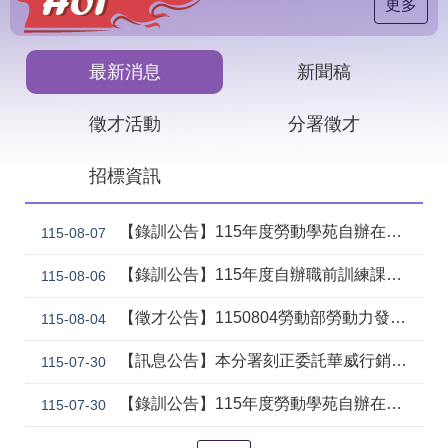
見
更多
問
答
最新消息
新聞稿
下
載
徵才活動
分署徵才
專
區
招標資訊
網
回
站
首
【錄訓公告】115年度勞動學苑自辦在職進修訓練「7206 國際貿易實務班」甄試錄取名單公告(詳如附件)
115-08-07
導
頁
覽
【錄訓公告】115年度自辦職前訓練課程「智慧生成全端程式與跨平台APP整合實務班第2期(臺中)」甄試錄取名單公告。
115-08-06
English
民
【徵才公告】1150804勞動部勞動力發展署中彰投分署 「社勞行政職系辦事員」職缺1名公開徵才
意
115-08-04
信
箱
【訊息公告】本分署刻正委託華威行銷研究股份有限公司辦理「推動彈性工作對促進中高齡就業及職場適應之探討」問卷調查
115-07-30
常
雙
【錄訓公告】115年度勞動學苑自辦在職進修訓練「7204電腦輔助機械製圖進階班(SolidWorks)」、「7205 手機拍片短影音行銷班」甄試錄取名單公告(詳如附件)
115-07-30
見
語
問
詞