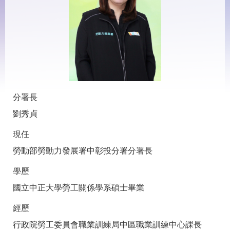
見
問
答
下
載
專
區
分署長
網
回
劉秀貞
站
首
導
頁
覽
現任
勞動部勞動力發展署中彰投分署分署長
English
民
意
學歷
信
箱
國立中正大學勞工關係學系碩士畢業
常
雙
經歷
見
語
問
詞
行政院勞工委員會職業訓練局中區職業訓練中心課長