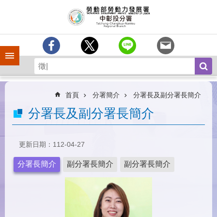
跳到主要內容區塊
訊
息
中
心
手機側欄
分
署
簡
介
首頁
分署簡介
分署長及副分署長簡介
業
分署長及副分署長簡介
務
專
區
更新日期：112-04-27
為
分署長簡介
副分署長簡介
副分署長簡介
民
服
務
常