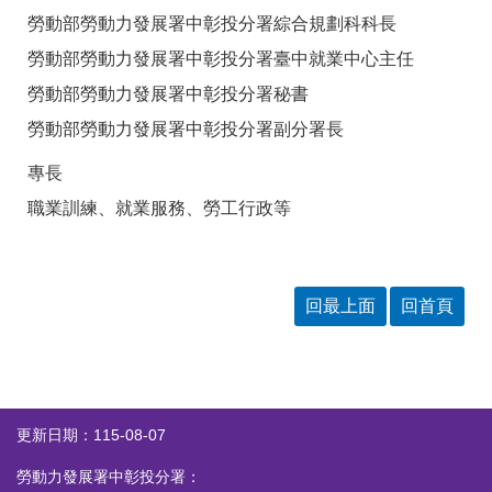
答
彙
勞動部勞動力發展署中彰投分署綜合規劃科科長
RSS
勞動部勞動力發展署中彰投分署臺中就業中心主任
勞動部勞動力發展署中彰投分署秘書
隱
政
私
府
勞動部勞動力發展署中彰投分署副分署長
權
網
及
站
專長
安
資
全
料
職業訓練、就業服務、勞工行政等
政
開
策
放
宣
告
回最上面
回首頁
聯
絡
資
訊
更新日期：115-08-07
勞動力發展署中彰投分署：