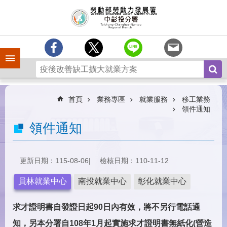
跳到主要內容區塊
訊
息
中
心
手機側欄
分
署
簡
介
首頁
業務專區
就業服務
移工業務
領件通知
業
領件通知
務
專
區
更新日期：115-08-06
檢核日期：110-11-12
為
民
員林就業中心
南投就業中心
彰化就業中心
服
務
求才證明書自發證日起90日內有效，將不另行電話通
常
知，另本分署自108年1月起實施求才證明書無紙化(營造