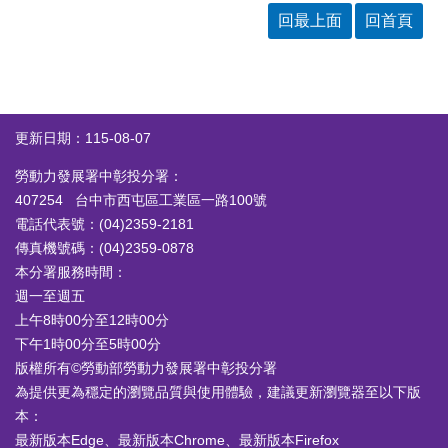
答
彙
回最上面
回首頁
RSS
隱
政
私
府
權
網
更新日期：115-08-07
及
站
安
資
勞動力發展署中彰投分署：
全
料
407254 台中市西屯區工業區一路100號
政
開
電話代表號：(04)2359-2181
策
放
宣
傳真機號碼：(04)2359-0878
告
本分署服務時間：
週一至週五
聯
上午8時00分至12時00分
絡
資
下午1時00分至5時00分
訊
版權所有©勞動部勞動力發展署中彰投分署
為提供更為穩定的瀏覽品質與使用體驗，建議更新瀏覽器至以下版
本：
最新版本Edge、最新版本Chrome、最新版本Firefox