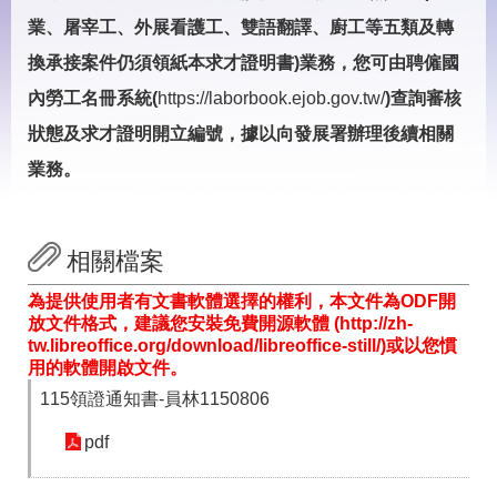
見
問
業、屠宰工、外展看護工、雙語翻譯、廚工等五類及轉
答
換承接案件仍須領紙本求才證明書)業務，您可由聘僱國
下
內勞工名冊系統(
https://laborbook.ejob.gov.tw/
)查詢審核
載
狀態及求才證明開立編號，據以向發展署辦理後續相關
專
區
業務。
網
回
站
首
相關檔案
導
頁
覽
為提供使用者有文書軟體選擇的權利，本文件為ODF開
放文件格式，建議您安裝免費開源軟體 (http://zh-
English
民
tw.libreoffice.org/download/libreoffice-still/)或以您慣
意
用的軟體開啟文件。
信
箱
115領證通知書-員林1150806
常
雙
pdf
見
語
問
詞