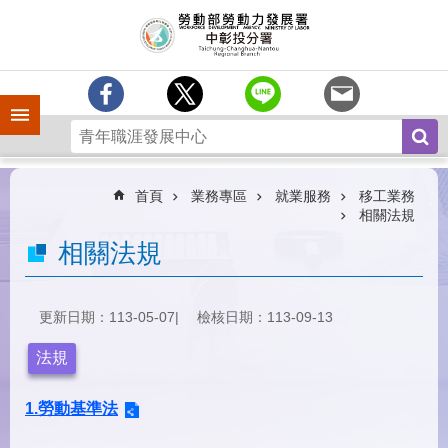
跳到主要內容區塊
訊
息
中
心
手機側欄
分
署
簡
介
首頁
業務專區
就業服務
移工業務
相關法規
業
相關法規
務
專
區
更新日期：113-05-07
檢核日期：113-09-13
為
民
法規
服
務
1.勞動基準法
常