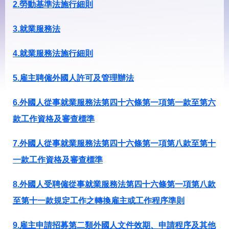
見
2.勞動基準法施行細則
問
答
3.就業服務法
下
載
4.就業服務法施行細則
專
區
5.雇主聘僱外國人許可及管理辦法
6.外國人從事就業服務法第四十六條第一項第一款至第六
網
回
站
首
款工作資格及審查標準
導
頁
覽
7.外國人從事就業服務法第四十六條第一項第八款至第十
English
民
一款工作資格及審查標準
意
信
箱
8.外國人受聘僱從事就業服務法第四十六條第一項第八款
至第十一款規定工作之轉換雇主或工作程序準則
常
雙
見
語
問
詞
9.雇主申請招募第二類外國人文件效期、申請程序及其他