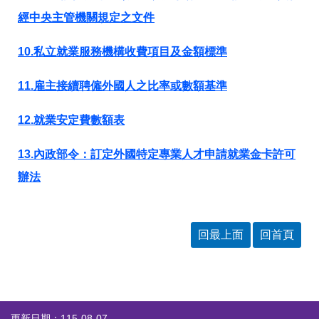
答
彙
經中央主管機關規定之文件
RSS
10.私立就業服務機構收費項目及金額標準
隱
政
私
府
11.雇主接續聘僱外國人之比率或數額基準
權
網
及
站
安
資
12.就業安定費數額表
全
料
政
開
13.內政部令：訂定外國特定專業人才申請就業金卡許可
策
放
宣
辦法
告
聯
絡
回最上面
回首頁
資
訊
更新日期：115-08-07