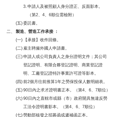
答
彙
申請人及被照顧人身分證正、反面影本。
RSS
（第2、4、6順位需檢附）
委託書。
隱
政
私
府
製造、營造工作承接 ：
權
網
及
站
【承接】收件回條。
安
資
雇主聘僱外國人申請書。
全
料
政
開
申請人或公司負責人之身分證明文件；其公司
策
放
宣
登記證明、有限合夥登記證明、商業登記證
告
明、工廠登記證特許事業許可證等影本。
聯
前2個月往前推算1年之勞保投保人數明細表。
絡
資
90日內之求才證明書正本。（第4、6、7順位）
訊
90日內之直轄市或縣（市）政府開具無違反勞
工法令證明書影本。（第4、6、7順位）
勞動部核發之招募函或遞補函正本。