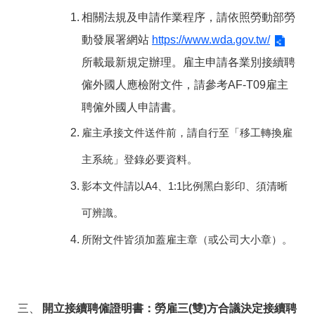
相關法規及申請作業程序，請依照勞動部勞
動發展署網站
https://www.wda.gov.tw/
所載最新規定辦理。雇主申請各業別接續聘
僱外國人應檢附文件，請參考AF-T09雇主
聘僱外國人申請書。
雇主承接文件送件前，請自行至「移工轉換雇
主系統」登錄必要資料。
影本文件請以A4、1:1比例黑白影印、須清晰
可辨識。
所附文件皆須加蓋雇主章（或公司大小章）。
開立接續聘僱證明書：勞雇三
(
雙
)
方合議決定接續聘