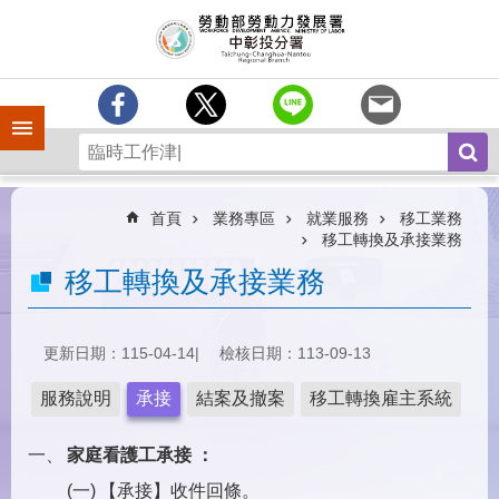
跳到主要內容區塊
訊
息
中
心
手機側欄
分
署
簡
介
首頁
業務專區
就業服務
移工業務
移工轉換及承接業務
業
移工轉換及承接業務
務
專
區
更新日期：115-04-14
檢核日期：113-09-13
為
民
服務說明
承接
結案及撤案
移工轉換雇主系統
服
務
家庭看護工承接 ：
常
【承接】收件回條。