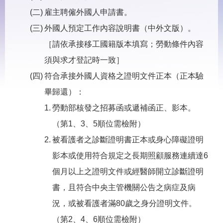
見
問
雇主聘僱外國人申請書。
答
外國人預定工作內容說明書（中外文版）。
下
［請依承接移工國籍版本填寫；勞動條件內容
載
須與求才登記時一致］
專
區
符合承接外國人資格之證明文件正本（正本驗
畢歸還）：
網
回
勞動部核發之招募函或遞補函正、影本。
站
首
導
頁
（第1、3、5順位需檢附）
覽
被看護者之診斷證明書正本或身心障礙證明
English
民
影本或使用符合規定之長期照顧服務連續達6
意
信
個月以上之證明文件或經醫師開立診斷證明
箱
書，且符合中央主管機關公告之病症及病
常
雙
況，或被看護者滿80歲之身分證明文件。
見
語
問
詞
（第2、4、6順位需檢附）