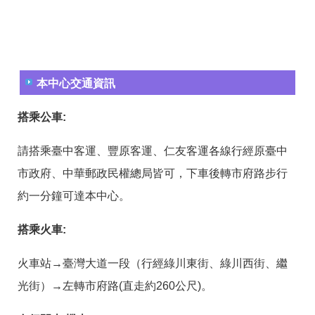
答
彙
RSS
隱
政
私
府
本中心交通資訊
權
網
及
站
搭乘公車:
安
資
全
料
政
開
請搭乘臺中客運、豐原客運、仁友客運各線行經原臺中
策
放
宣
市政府、中華郵政民權總局皆可，下車後轉市府路步行
告
約一分鐘可達本中心。
聯
絡
搭乘火車:
資
訊
火車站→臺灣大道一段（行經綠川東街、綠川西街、繼
光街）→左轉市府路(直走約260公尺)。