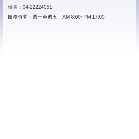
見
傳真：04-22224051
問
答
服務時間：週一至週五 AM 8:00~PM 17:00
下
載
專
區
網
回
站
首
導
頁
覽
English
民
意
信
箱
常
雙
見
語
問
詞