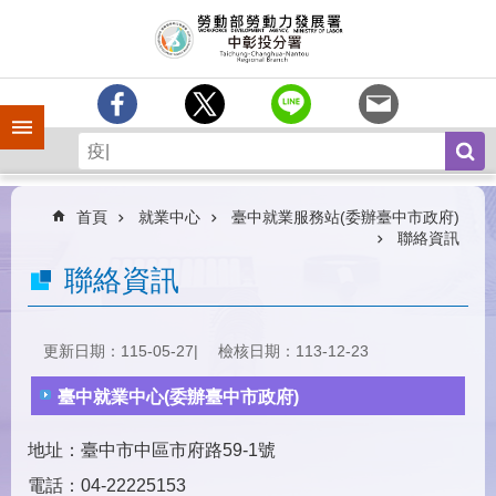
跳到主要內容區塊
訊
息
中
心
手機側欄
分
署
簡
介
首頁
就業中心
臺中就業服務站(委辦臺中市政府)
聯絡資訊
業
聯絡資訊
務
專
區
更新日期：115-05-27
檢核日期：113-12-23
為
民
臺中就業中心(委辦臺中市政府)
服
務
地址：臺中市中區市府路59-1號
常
電話：04-22225153