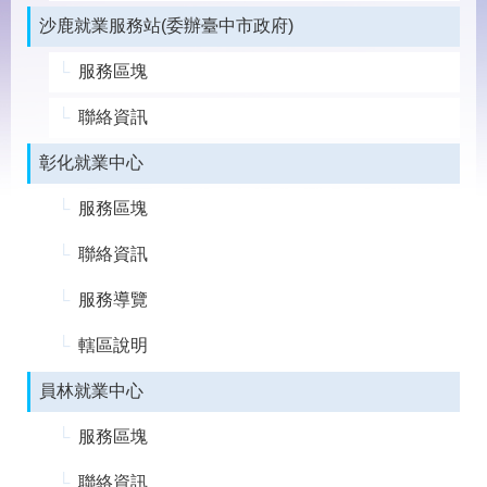
見
問
沙鹿就業服務站(委辦臺中市政府)
答
服務區塊
下
載
聯絡資訊
專
區
彰化就業中心
服務區塊
網
回
站
首
聯絡資訊
導
頁
覽
服務導覽
English
民
轄區說明
意
信
箱
員林就業中心
常
雙
服務區塊
見
語
問
詞
聯絡資訊