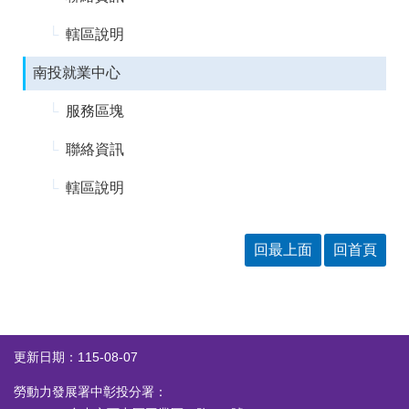
答
彙
轄區說明
RSS
南投就業中心
隱
政
私
府
服務區塊
權
網
及
站
聯絡資訊
安
資
全
料
政
開
轄區說明
策
放
宣
告
回最上面
回首頁
聯
絡
資
訊
更新日期：115-08-07
勞動力發展署中彰投分署：