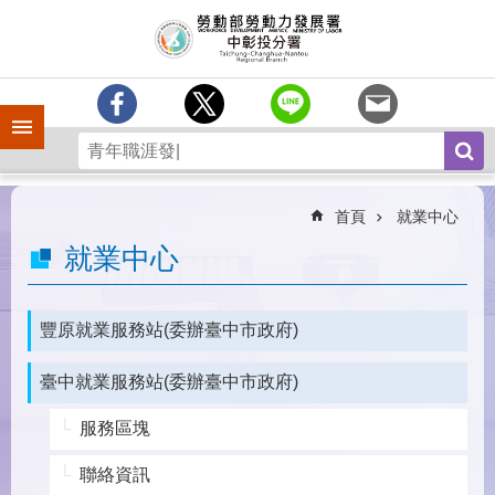
跳到主要內容區塊
訊
息
中
心
手機側欄
分
署
簡
介
首頁
就業中心
業
就業中心
務
專
區
豐原就業服務站(委辦臺中市政府)
為
臺中就業服務站(委辦臺中市政府)
民
服
服務區塊
務
常
聯絡資訊