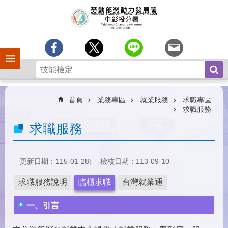
跳到主要內容區塊
訊
息
中
心
手機側欄
分
署
簡
介
首頁
業務專區
就業服務
求職專區
求職服務
業
求職服務
務
專
區
更新日期：115-01-28
檢核日期：113-09-10
為
民
求職服務說明
臨櫃求職
台灣就業通
服
務
一、引言
常