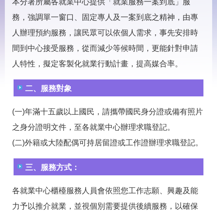
見
本分署所屬各就業中心提供「就業服務一案到底」服
問
務，強調單一窗口、固定專人及一案到底之精神，由專
答
人辦理預約服務，讓民眾可以依個人需求，事先安排時
下
間到中心接受服務，從而減少等候時間，更能針對申請
載
專
人特性，擬定客製化就業行動計畫，提高媒合率。
區
二、服務對象
網
回
站
首
(一)年滿十五歲以上國民，請攜帶國民身分證或備有照片
導
頁
覽
之身分證明文件，至各就業中心辦理求職登記。
(二)外籍或大陸配偶可持居留證或工作證辦理求職登記。
English
民
意
信
三、服務方式：
箱
各就業中心櫃檯服務人員會依照您工作志願、興趣及能
常
雙
見
語
力予以推介就業，並視個別需要提供後續服務，以確保
問
詞