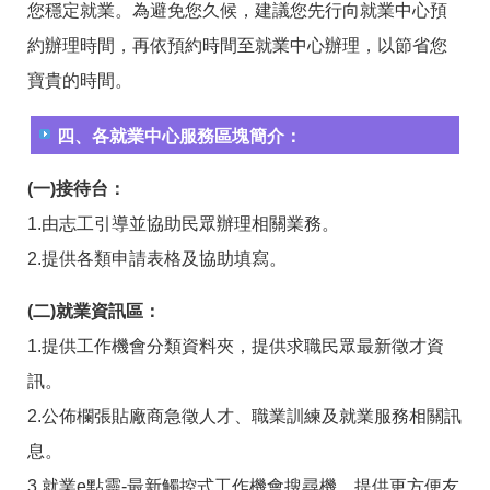
答
彙
您穩定就業。為避免您久候，建議您先行向就業中心預
約辦理時間，再依預約時間至就業中心辦理，以節省您
RSS
寶貴的時間。
隱
政
私
府
四、各就業中心服務區塊簡介：
權
網
及
站
安
資
(一)接待台：
全
料
1.由志工引導並協助民眾辦理相關業務。
政
開
策
放
2.提供各類申請表格及協助填寫。
宣
告
(二)就業資訊區：
聯
1.提供工作機會分類資料夾，提供求職民眾最新徵才資
絡
資
訊。
訊
2.公佈欄張貼廠商急徵人才、職業訓練及就業服務相關訊
息。
3.就業e點靈-最新觸控式工作機會搜尋機，提供更方便友