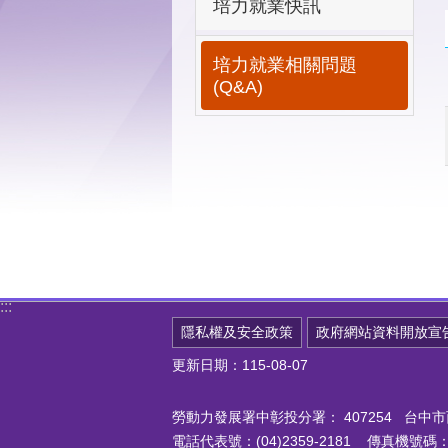
培力就業快訊
培力就業相關問題
(Q&A)
:::
隱私權及安全政策
政府網站資料開放宣
更新日期：115-08-07
勞動力發展署中彰投分署：
407254 台
電話代表號：(04)2359-2181 傳真機號碼：(0