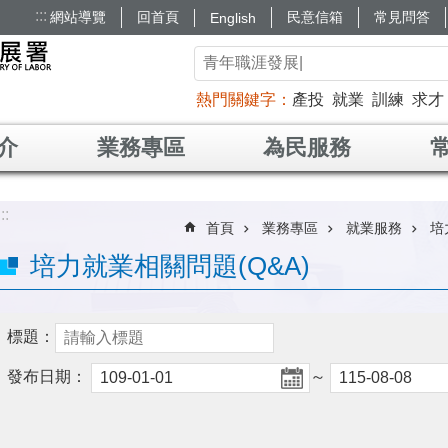
:::
網站導覽
回首頁
民意信箱
常見問答
English
熱門關鍵字
產投
就業
訓練
求才
介
業務專區
為民服務
:::
首頁
業務專區
就業服務
培
培力就業相關問題(Q&A)
標題：
發布日期：
～