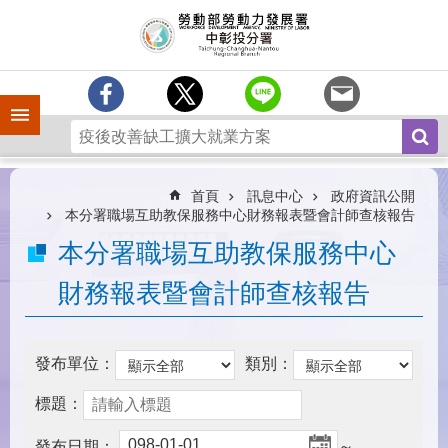
跳到主要內容區塊
訊
息
中
心
手機側欄
分
署
簡
介
首頁
訊息中心
政府資訊公開
本分署職場互助教保服務中心財務報表暨會計師查核報告
業
本分署職場互助教保服務中心
務
專
財務報表暨會計師查核報告
區
為
民
發布單位：
類別：
服
務
標題：
常
發布日期：
～