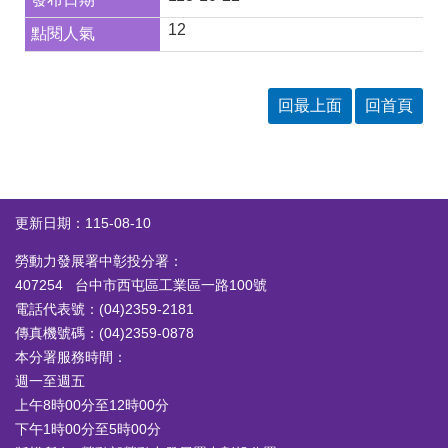
答
彙
12
RSS
隱
政
回最上面
回首頁
私
府
權
網
及
站
安
資
全
料
政
開
更新日期：115-08-10
策
放
宣
勞動力發展署中彰投分署：
告
407254 台中市西屯區工業區一路100號
聯
電話代表號：(04)2359-2181
絡
傳真機號碼：(04)2359-0878
資
本分署服務時間：
訊
週一至週五
上午8時00分至12時00分
下午1時00分至5時00分