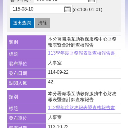
見
問
(ex:106-01-01)
答
下
載
專
本分署職場互助教保服務中心財務
區
報表暨會計師查核報告
113學年度財務報表暨查核報告書
網
回
人事室
站
首
導
頁
114-09-22
覽
42
English
民
意
本分署職場互助教保服務中心財務
信
報表暨會計師查核報告
箱
112學年度財務報表暨查核報告書
常
雙
人事室
見
語
問
詞
113-10-22