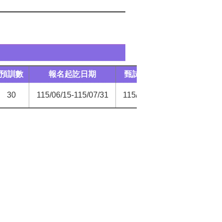
預訓數
報名起訖日期
甄試日期
訓練期
30
115/06/15-115/07/31
115/08/12
115/08/24-116