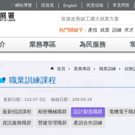
:::
網站導覽
回首頁
民意信箱
常見問答
English
熱門關鍵字
產投
就業
訓練
求才
介
業務專區
為民服務
:::
首頁
業務專區
職業訓練
自辦
職業訓練課程
更新日期：115-07-22
檢核日期：109-03-19
最新招訓課程
精密機械職群
設計製造職群
電機電子職
資訊服務職群
營建管理職群
產訓合作訓練