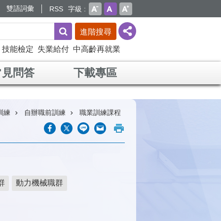
雙語詞彙
RSS
字級
進階搜尋
技能檢定
失業給付
中高齡再就業
常見問答
下載專區
訓練
自辦職前訓練
職業訓練課程
群
動力機械職群