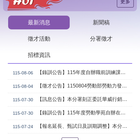
見
更多
問
答
最新消息
新聞稿
下
載
徵才活動
分署徵才
專
區
招標資訊
網
回
站
首
【錄訓公告】115年度自辦職前訓練課程「智慧生成全端程式與跨平台APP整合實務班第2期(臺中)」甄試錄取名單公告。
115-08-06
導
頁
覽
【徵才公告】1150804勞動部勞動力發展署中彰投分署 「社勞行政職系辦事員」職缺1名公開徵才
115-08-04
English
民
【訊息公告】本分署刻正委託華威行銷研究股份有限公司辦理「推動彈性工作對促進中高齡就業及職場適應之探討」問卷調查
意
115-07-30
信
箱
【錄訓公告】115年度勞動學苑自辦在職進修訓練「7204電腦輔助機械製圖進階班(SolidWorks)」、「7205 手機拍片短影音行銷班」甄試錄取名單公告(詳如附件)
115-07-30
常
雙
【報名延長、甄試日及訓期調整】本分署115年自辦在職訓練「8131 精密量測進階_三次元掃描量測CAD輔助編程&影像量測儀結合接觸式測頭實務班」延長招生、調整甄試日期及訓練期程公告。
115-07-24
見
語
問
詞