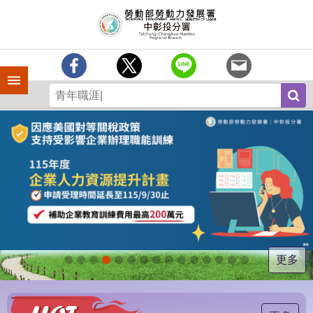
跳到主要內容區塊
訊
息
中
心
手機側欄
分
署
簡
介
業
務
專
區
為
民
服
更多
務
常