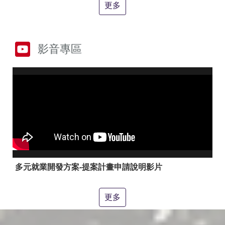
答
彙
更多
RSS
隱
政
影音專區
私
府
權
網
及
站
安
資
全
料
政
開
策
放
宣
告
聯
絡
多元就業開發方案-提案計畫申請說明影片
資
訊
更多