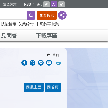
雙語詞彙
RSS
字級
進階搜尋
技能檢定
失業給付
中高齡再就業
常見問答
下載專區
首頁
回最上面
回首頁