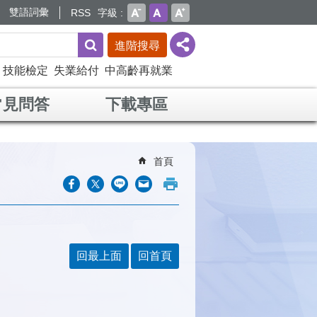
雙語詞彙
RSS
字級
進階搜尋
技能檢定
失業給付
中高齡再就業
常見問答
下載專區
首頁
回最上面
回首頁