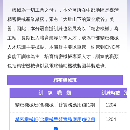
見
問
「機械為一切工業之母」，本分署所在中部地區是臺灣
答
精密機械產業聚落，素有「大肚山下的黃金縱谷」美
下
譽，因此，本分署自辦訓練也發展為以「精密機械」為
載
專
主軸，長期投入培育業界所需人才，成為中部精密機械
區
人才培訓主要據點。本職群主要以車床、銑床到CNC等
多能工訓練為主，培育精密機械專業人才，訓練的職類
網
回
站
首
包括精密機械班以及電腦輔助機械製圖與製造班。
導
頁
覽
精密機械班
English
民
意
訓 練 職 類
訓練時數
預
信
箱
精密機械班(含機械手臂實務應用)第1期
1204
常
雙
精密機械班(含機械手臂實務應用)第2期
1204
見
語
問
詞