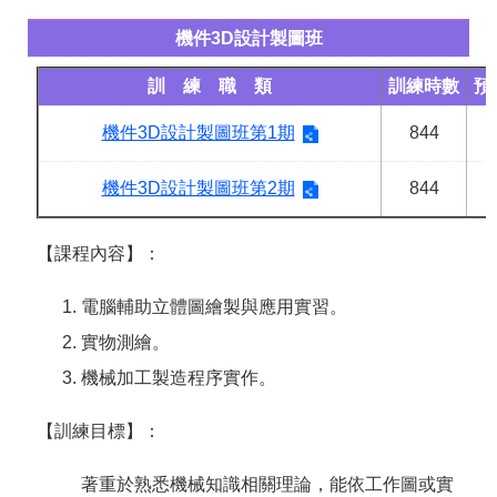
機件3D設計製圖班
訓 練 職 類
訓練時數
預
機件3D設計製圖班第1期
844
機件3D設計製圖班第2期
844
【課程內容】：
電腦輔助立體圖繪製與應用實習。
實物測繪。
機械加工製造程序實作。
【訓練目標】：
著重於熟悉機械知識相關理論，能依工作圖或實