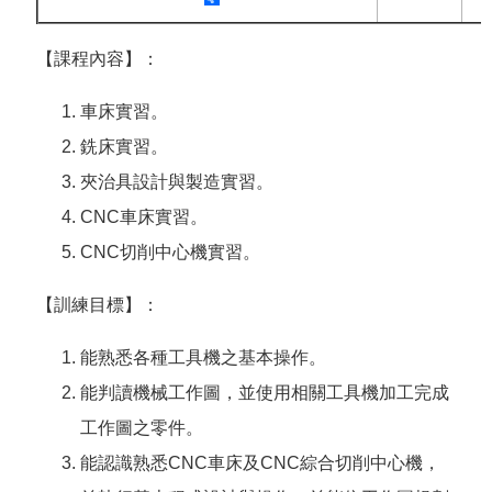
答
彙
RSS
【課程內容】：
隱
政
車床實習。
私
府
權
網
銑床實習。
及
站
夾治具設計與製造實習。
安
資
全
料
CNC車床實習。
政
開
策
放
CNC切削中心機實習。
宣
告
【訓練目標】：
聯
絡
能熟悉各種工具機之基本操作。
資
能判讀機械工作圖，並使用相關工具機加工完成
訊
工作圖之零件。
能認識熟悉CNC車床及CNC綜合切削中心機，