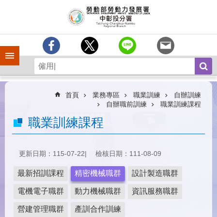
跳到主要內容區塊
訊
息
中
心
手機側欄
分
署
簡
介
首頁
業務專區
職業訓練
自辦訓練
自辦職前訓練
職業訓練課程
業
職業訓練課程
務
專
區
更新日期：115-07-22
檢核日期：111-08-09
為
民
最新招訓課程
精密機械職群
設計製造職群
服
務
電機電子職群
動力機械職群
資訊服務職群
常
營建管理職群
產訓合作訓練