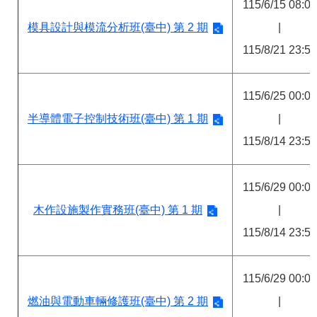
答
彙
115/6/15 08:00
模具設計與模流分析班(臺中) 第 2 期
|
RSS
115/8/21 23:59
隱
政
私
府
權
網
115/6/25 00:00
及
站
安
資
半導體電子控制技術班(臺中) 第 1 期
|
全
料
115/8/14 23:59
政
開
策
放
宣
告
115/6/29 00:00
木作設施製作實務班(臺中) 第 1 期
|
聯
絡
115/8/14 23:59
資
訊
115/6/29 00:00
燃油與電動車輛修護班(臺中) 第 2 期
|