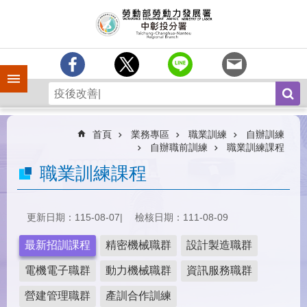
跳到主要內容區塊
訊
息
中
心
手機側欄
分
署
簡
介
首頁
業務專區
職業訓練
自辦訓練
自辦職前訓練
職業訓練課程
業
職業訓練課程
務
專
區
更新日期：115-08-07
檢核日期：111-08-09
為
民
最新招訓課程
精密機械職群
設計製造職群
服
務
電機電子職群
動力機械職群
資訊服務職群
常
營建管理職群
產訓合作訓練