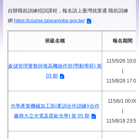
見
問
自辦職前訓練招訓課程，報名請上臺灣就業通 職前訓練
答
網
https://course.taiwanjobs.gov.tw/
下
載
專
班級名稱
報名期間
區
115/5/26 10:00
網
回
倉儲管理實務與堆高機操作班(勞動學苑) 第
站
首
|
導
頁
03 期
115/8/28 17:00
覽
English
民
意
115/6/1 00:00
信
光學產業機械加工班(產訓合作訓練)(合作
箱
|
廠商大立光電及星歐光學) 第 05 期
115/8/18 23:59
常
雙
見
語
問
詞