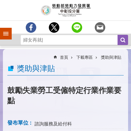
跳到主要內容區塊
訊
息
中
心
手機側欄
分
署
簡
介
首頁
下載專區
獎助與津貼
業
獎助與津貼
務
專
區
鼓勵失業勞工受僱特定行業作業要
為
點
民
服
務
發布單位
諮詢服務及給付科
常