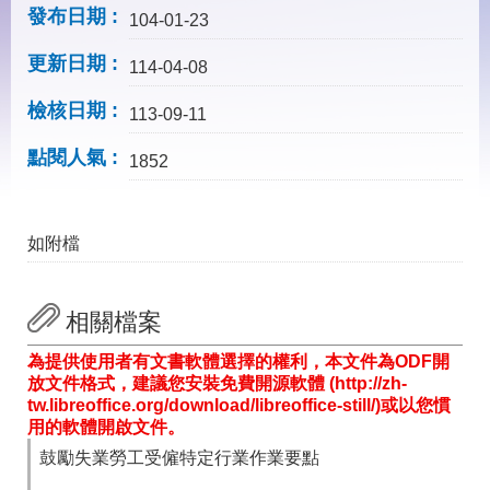
見
發布日期
104-01-23
問
答
更新日期
114-04-08
下
檢核日期
載
113-09-11
專
點閱人氣
區
1852
網
回
如附檔
站
首
導
頁
覽
相關檔案
English
民
意
為提供使用者有文書軟體選擇的權利，本文件為ODF開
信
放文件格式，建議您安裝免費開源軟體 (http://zh-
箱
tw.libreoffice.org/download/libreoffice-still/)或以您慣
用的軟體開啟文件。
常
雙
見
語
鼓勵失業勞工受僱特定行業作業要點
問
詞