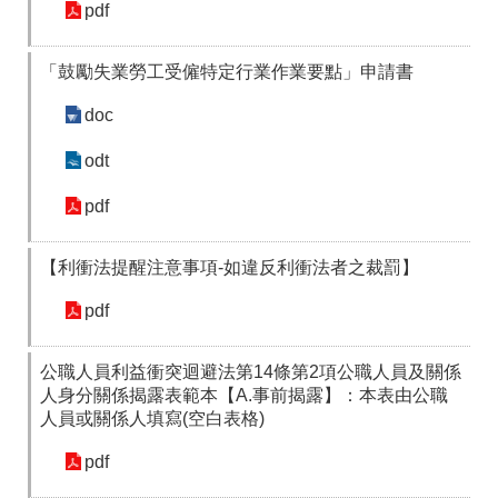
答
彙
pdf
RSS
「鼓勵失業勞工受僱特定行業作業要點」申請書
隱
政
doc
私
府
權
網
odt
及
站
安
資
pdf
全
料
政
開
策
放
【利衝法提醒注意事項-如違反利衝法者之裁罰】
宣
告
pdf
聯
絡
公職人員利益衝突迴避法第14條第2項公職人員及關係
資
人身分關係揭露表範本【A.事前揭露】：本表由公職
訊
人員或關係人填寫(空白表格)
pdf