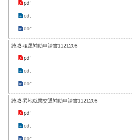
答
彙
pdf
RSS
odt
隱
政
doc
私
府
權
網
跨域-租屋補助申請書1121208
及
站
安
資
pdf
全
料
政
開
策
放
odt
宣
告
doc
聯
絡
跨域-異地就業交通補助申請書1121208
資
訊
pdf
odt
doc