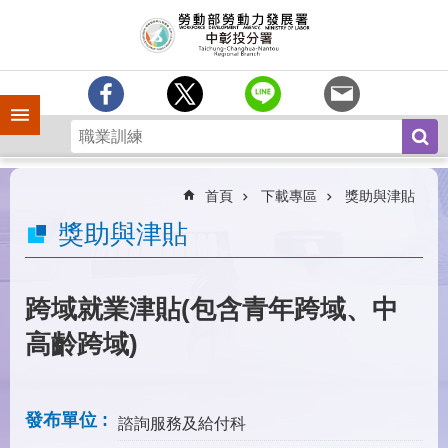
跳到主要內容區塊
訊
息
中
心
手機側欄
分
署
簡
介
首頁
下載專區
獎助與津貼
業
獎助與津貼
務
專
區
跨域就業津貼(包含青年跨域、中
為
高齡跨域)
民
服
務
發布單位
諮詢服務及給付科
常