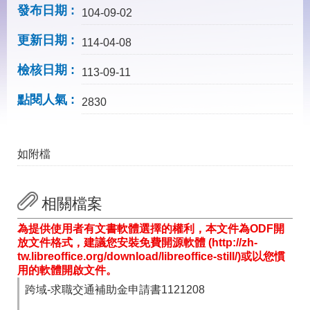
見
發布日期
104-09-02
問
答
更新日期
114-04-08
下
檢核日期
載
113-09-11
專
點閱人氣
區
2830
網
回
如附檔
站
首
導
頁
覽
相關檔案
English
民
意
為提供使用者有文書軟體選擇的權利，本文件為ODF開
信
放文件格式，建議您安裝免費開源軟體 (http://zh-
箱
tw.libreoffice.org/download/libreoffice-still/)或以您慣
用的軟體開啟文件。
常
雙
見
語
跨域-求職交通補助金申請書1121208
問
詞