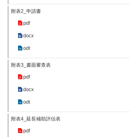
答
彙
附表2_申請書
RSS
pdf
隱
政
私
府
docx
權
網
及
站
odt
安
資
全
料
政
開
附表3_書面審查表
策
放
宣
pdf
告
docx
聯
絡
odt
資
訊
附表4_延長補助評估表
pdf