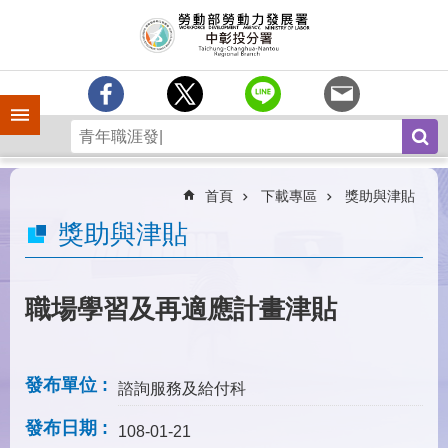
跳到主要內容區塊
訊
息
中
心
手機側欄
分
署
簡
介
首頁
下載專區
獎助與津貼
業
獎助與津貼
務
專
區
職場學習及再適應計畫津貼
為
民
服
發布單位
諮詢服務及給付科
務
發布日期
常
108-01-21