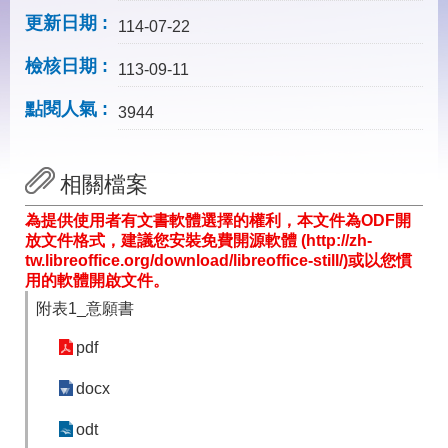
見
更新日期
問
114-07-22
答
檢核日期
113-09-11
下
載
點閱人氣
3944
專
區
相關檔案
網
回
為提供使用者有文書軟體選擇的權利，本文件為ODF開
站
首
放文件格式，建議您安裝免費開源軟體 (http://zh-
導
頁
tw.libreoffice.org/download/libreoffice-still/)或以您慣
覽
用的軟體開啟文件。
English
民
附表1_意願書
意
信
pdf
箱
docx
常
雙
見
語
odt
問
詞