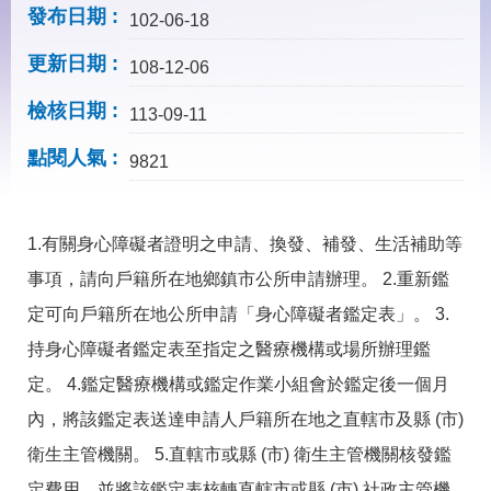
見
發布日期
102-06-18
問
答
更新日期
108-12-06
下
檢核日期
載
113-09-11
專
點閱人氣
區
9821
網
回
1.有關身心障礙者證明之申請、換發、補發、生活補助等
站
首
導
頁
事項，請向戶籍所在地鄉鎮市公所申請辦理。 2.重新鑑
覽
定可向戶籍所在地公所申請「身心障礙者鑑定表」。 3.
English
民
持身心障礙者鑑定表至指定之醫療機構或場所辦理鑑
意
信
定。 4.鑑定醫療機構或鑑定作業小組會於鑑定後一個月
箱
內，將該鑑定表送達申請人戶籍所在地之直轄市及縣 (市)
常
雙
衛生主管機關。 5.直轄市或縣 (市) 衛生主管機關核發鑑
見
語
問
詞
定費用，並將該鑑定表核轉直轄市或縣 (市) 社政主管機