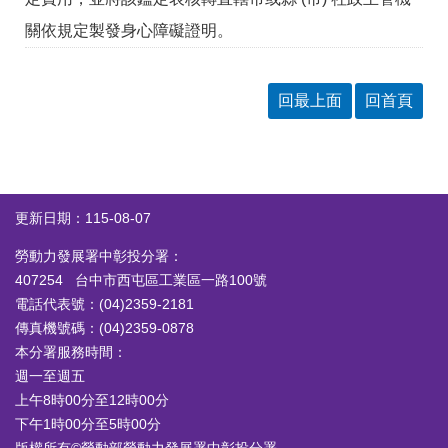
答
彙
關依規定製發身心障礙證明。
RSS
隱
政
回最上面
回首頁
私
府
權
網
及
站
安
資
全
料
政
開
更新日期：115-08-07
策
放
宣
勞動力發展署中彰投分署：
告
407254 台中市西屯區工業區一路100號
聯
電話代表號：(04)2359-2181
絡
傳真機號碼：(04)2359-0878
資
本分署服務時間：
訊
週一至週五
上午8時00分至12時00分
下午1時00分至5時00分