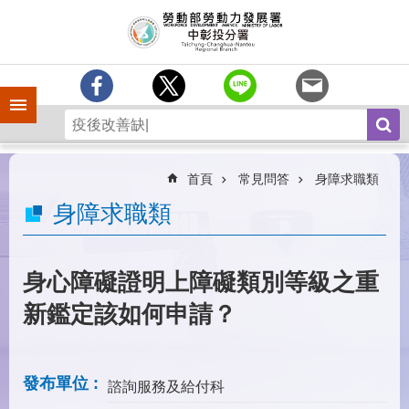
跳到主要內容區塊
訊
息
中
心
手機側欄
分
署
簡
介
首頁
常見問答
身障求職類
業
身障求職類
務
專
區
身心障礙證明上障礙類別等級之重
為
新鑑定該如何申請？
民
服
務
發布單位
諮詢服務及給付科
常