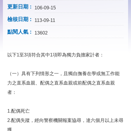
見
更新日期
問
106-09-15
答
檢核日期
113-09-11
下
載
點閱人氣
13602
專
區
以下1至3項符合其中1項即為獨力負擔家計者：
網
回
站
首
導
頁
（一）具有下列情形之一，且獨自撫養在學或無工作能
覽
力之直系血親、配偶之直系血親或前配偶之直系血親
English
民
者：
意
信
箱
1.配偶死亡
常
雙
2.配偶失蹤，經向警察機關報案協尋，達六個月以上未尋
見
語
問
詞
獲