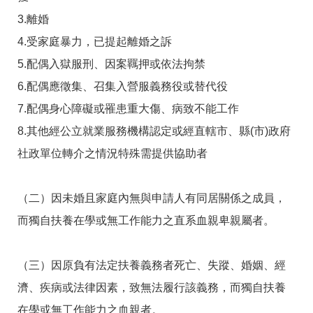
答
彙
3.離婚
RSS
4.受家庭暴力，已提起離婚之訴
隱
政
5.配偶入獄服刑、因案羈押或依法拘禁
私
府
6.配偶應徵集、召集入營服義務役或替代役
權
網
及
站
7.配偶身心障礙或罹患重大傷、病致不能工作
安
資
全
料
8.其他經公立就業服務機構認定或經直轄市、縣(市)政府
政
開
社政單位轉介之情況特殊需提供協助者
策
放
宣
告
（二）因未婚且家庭內無與申請人有同居關係之成員，
聯
而獨自扶養在學或無工作能力之直系血親卑親屬者。
絡
資
訊
（三）因原負有法定扶養義務者死亡、失蹤、婚姻、經
濟、疾病或法律因素，致無法履行該義務，而獨自扶養
在學或無工作能力之血親者。