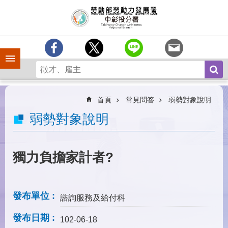
跳到主要內容區塊
訊
息
中
心
手機側欄
分
署
簡
介
首頁
常見問答
弱勢對象說明
業
弱勢對象說明
務
專
區
獨力負擔家計者?
為
民
服
發布單位
諮詢服務及給付科
務
發布日期
常
102-06-18