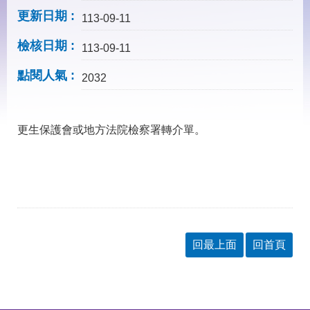
見
更新日期
問
113-09-11
答
檢核日期
113-09-11
下
載
點閱人氣
2032
專
區
更生保護會或地方法院檢察署轉介單。
網
回
站
首
導
頁
覽
English
民
意
信
回最上面
回首頁
箱
常
雙
見
語
問
詞