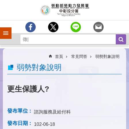
跳到主要內容區塊
訊
息
中
心
手機側欄
分
署
簡
介
首頁
常見問答
弱勢對象說明
業
弱勢對象說明
務
專
區
更生保護人?
為
民
服
發布單位
諮詢服務及給付科
務
發布日期
常
102-06-18