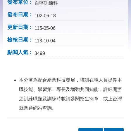
見
發布單位
自辦訓練科
問
答
發布日期
102-06-18
下
更新日期
115-05-06
載
專
檢核日期
113-10-04
區
點閱人氣
3499
網
回
站
首
導
頁
覽
本分署為配合產業科技發展，培訓在職人員提昇本
English
民
職技能、學習第二專長及增強共同知能，詳細開辦
意
之訓練職類及訓練時數請參閱招生簡章，或上台灣
信
箱
就業通網站查詢。
常
雙
見
語
問
詞