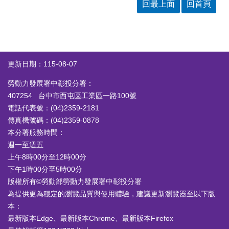
答
彙
回最上面
回首頁
RSS
隱
政
私
府
更新日期：115-08-07
權
網
及
站
勞動力發展署中彰投分署：
安
資
全
料
407254 台中市西屯區工業區一路100號
政
開
電話代表號：(04)2359-2181
策
放
傳真機號碼：(04)2359-0878
宣
本分署服務時間：
告
週一至週五
聯
上午8時00分至12時00分
絡
下午1時00分至5時00分
資
版權所有©勞動部勞動力發展署中彰投分署
訊
為提供更為穩定的瀏覽品質與使用體驗，建議更新瀏覽器至以下版
本：
最新版本Edge、最新版本Chrome、最新版本Firefox