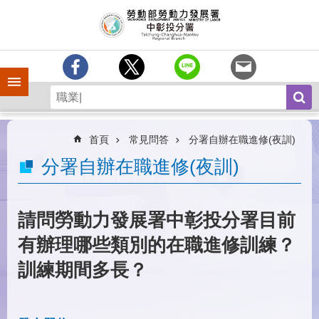
跳到主要內容區塊
訊
息
中
心
手機側欄
分
署
簡
介
首頁
常見問答
分署自辦在職進修(夜訓)
業
分署自辦在職進修(夜訓)
務
專
區
請問勞動力發展署中彰投分署目前
為
有辦理哪些類別的在職進修訓練？
民
服
訓練期間多長？
務
常