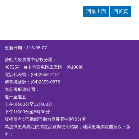
答
彙
回最上面
回首頁
RSS
隱
政
私
府
權
網
及
站
更新日期：115-08-07
安
資
全
料
勞動力發展署中彰投分署：
政
開
407254 台中市西屯區工業區一路100號
策
放
電話代表號：(04)2359-2181
宣
告
傳真機號碼：(04)2359-0878
本分署服務時間：
聯
週一至週五
絡
上午8時00分至12時00分
資
訊
下午1時00分至5時00分
版權所有©勞動部勞動力發展署中彰投分署
為提供更為穩定的瀏覽品質與使用體驗，建議更新瀏覽器至以下版
本：