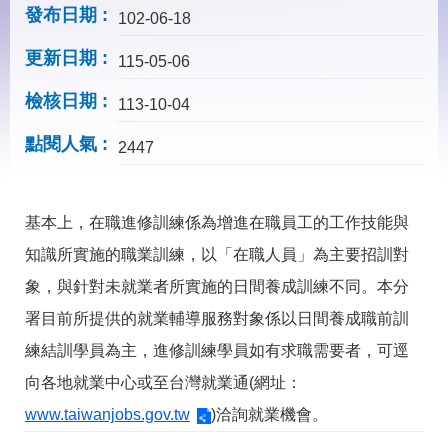
見
發布日期
102-06-18
問
答
更新日期
115-05-06
下
檢核日期
載
113-10-04
專
點閱人氣
區
2447
網
回
基本上，在職進修訓練係為增進在職員工的工作技能與
站
首
導
頁
知識所實施的職業訓練，以「在職人員」為主要招訓對
覽
象，與針對未就業者所實施的日間養成訓練不同。本分
English
民
署目前所提供的就業輔導服務對象係以日間養成職前訓
意
信
練結訓學員為主，進修訓練學員如有求職需要者，可逕
箱
向各地就業中心或至台灣就業通(網址：
常
雙
www.taiwanjobs.gov.tw
)洽詢就業機會。
見
語
問
詞