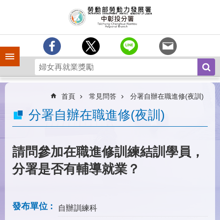
跳到主要內容區塊
訊
息
中
心
手機側欄
分
署
簡
介
首頁
常見問答
分署自辦在職進修(夜訓)
業
分署自辦在職進修(夜訓)
務
專
區
請問參加在職進修訓練結訓學員，
為
分署是否有輔導就業？
民
服
務
發布單位
自辦訓練科
常