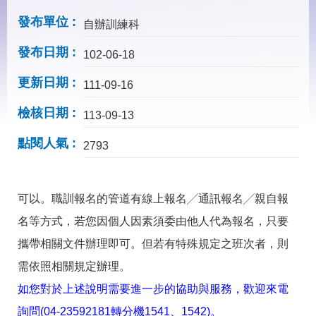
見
問
發布單位
自辦訓練科
答
發布日期
102-06-18
下
載
更新日期
111-09-16
專
區
檢核日期
113-09-13
點閱人氣
網
回
2793
站
首
導
頁
覽
可以。職訓報名的管道有線上報名╱通訊報名╱親自報
English
民
名等方式，若您因個人因素須委由他人代為報名，只要
意
信
攜帶相關文件辦理即可。但若有特殊規定之班次者，則
箱
需依照相關規定辦理。
常
雙
如您對於上述說明需要進一步的協助與服務，歡迎來電
見
語
問
詞
詢問(04-23592181轉分機1541、1542)。