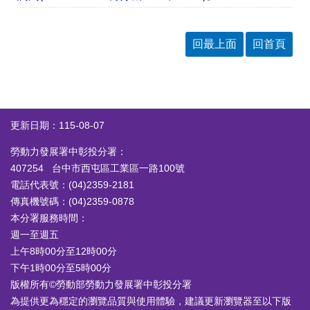
答
彙
RSS
回最上面
回首頁
隱
政
私
府
權
網
及
站
安
資
更新日期：115-08-07
全
料
政
開
勞動力發展署中彰投分署：
策
放
宣
407254 台中市西屯區工業區一路100號
告
電話代表號：(04)2359-2181
傳真機號碼：(04)2359-0878
聯
本分署服務時間：
絡
資
週一至週五
訊
上午8時00分至12時00分
下午1時00分至5時00分
版權所有©勞動部勞動力發展署中彰投分署
為提供更為穩定的瀏覽品質與使用體驗，建議更新瀏覽器至以下版