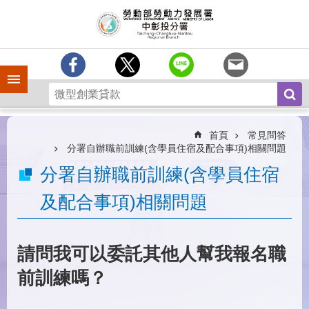
跳到主要內容區塊
訊
息
中
心
手機側欄
分
署
簡
介
首頁
常見問答
分署自辦職前訓練(含學員住宿及配合事項)相關問題
業
分署自辦職前訓練(含學員住宿
務
專
及配合事項)相關問題
區
為
民
請問我可以委託其他人幫我報名職
服
務
前訓練嗎？
常