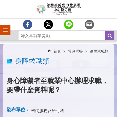
跳到主要內容區塊
訊
息
中
心
手機側欄
分
署
簡
介
首頁
常見問答
身障求職類
業
身障求職類
務
專
區
身心障礙者至就業中心辦理求職，
為
要帶什麼資料呢？
民
服
務
發布單位
諮詢服務及給付科
常