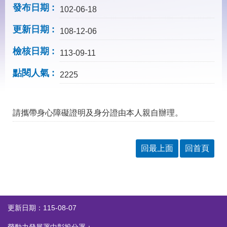
見
發布日期
102-06-18
問
答
更新日期
108-12-06
下
檢核日期
載
113-09-11
專
點閱人氣
區
2225
網
回
請攜帶身心障礙證明及身分證由本人親自辦理。
站
首
導
頁
覽
回最上面
回首頁
English
民
意
信
箱
常
雙
更新日期：115-08-07
見
語
問
詞