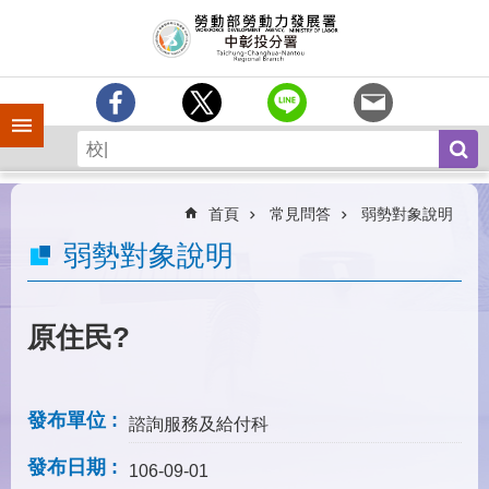
跳到主要內容區塊
訊
息
中
心
手機側欄
分
署
簡
介
首頁
常見問答
弱勢對象說明
業
弱勢對象說明
務
專
區
原住民?
為
民
服
發布單位
諮詢服務及給付科
務
發布日期
常
106-09-01