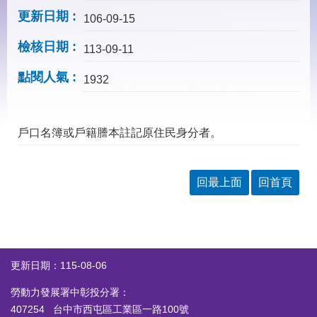
見
更新日期
問
106-09-15
答
檢核日期
113-09-11
下
載
點閱人氣
1932
專
區
戶口名簿或戶籍謄本註記原住民身分者。
網
回
站
首
導
頁
回最上面
回首頁
覽
English
民
意
信
箱
更新日期：115-08-06
常
雙
勞動力發展署中彰投分署：
見
語
問
詞
407254 台中市西屯區工業區一路100號