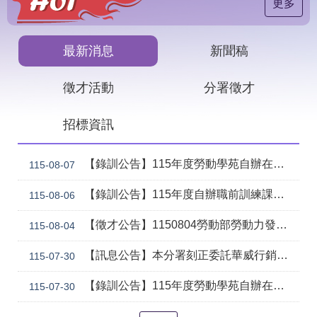
見
更多
問
答
最新消息
新聞稿
下
載
徵才活動
分署徵才
專
區
招標資訊
網
回
站
首
【錄訓公告】115年度勞動學苑自辦在職進修訓練「7206 國際貿易實務班」甄試錄取名單公告(詳如附件)
115-08-07
導
頁
覽
【錄訓公告】115年度自辦職前訓練課程「智慧生成全端程式與跨平台APP整合實務班第2期(臺中)」甄試錄取名單公告。
115-08-06
English
民
【徵才公告】1150804勞動部勞動力發展署中彰投分署 「社勞行政職系辦事員」職缺1名公開徵才
意
115-08-04
信
箱
【訊息公告】本分署刻正委託華威行銷研究股份有限公司辦理「推動彈性工作對促進中高齡就業及職場適應之探討」問卷調查
115-07-30
常
雙
【錄訓公告】115年度勞動學苑自辦在職進修訓練「7204電腦輔助機械製圖進階班(SolidWorks)」、「7205 手機拍片短影音行銷班」甄試錄取名單公告(詳如附件)
115-07-30
見
語
問
詞