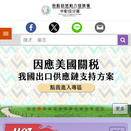
跳到主要內容區塊
訊
息
中
心
手機側欄
分
署
簡
介
業
務
專
區
為
民
服
更多
務
常