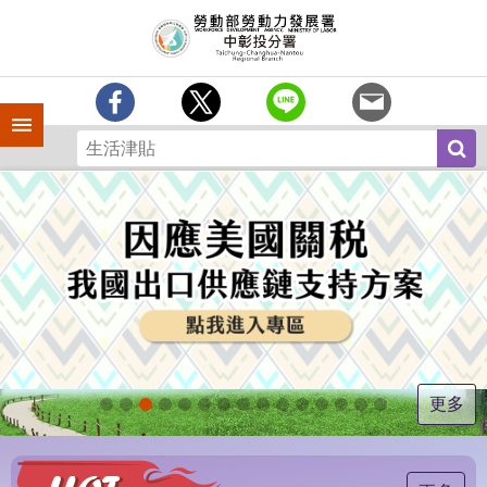
跳到主要內容區塊
訊
息
中
心
手機側欄
分
署
簡
介
業
務
專
區
為
民
服
更多
務
常