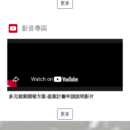
答
彙
更多
RSS
隱
政
影音專區
私
府
權
網
及
站
安
資
全
料
政
開
策
放
宣
告
聯
絡
多元就業開發方案-提案計畫申請說明影片
資
訊
更多