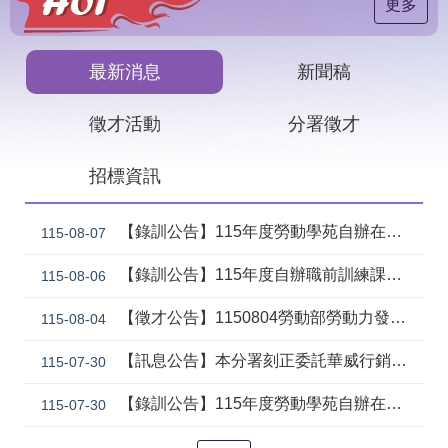
見
更多
問
答
最新消息
新聞稿
下
載
徵才活動
分署徵才
專
區
招標資訊
網
回
站
首
【錄訓公告】115年度勞動學苑自辦在職進修訓練「7206 國際貿易實務班」甄試錄取名單公告(詳如附件)
115-08-07
導
頁
覽
【錄訓公告】115年度自辦職前訓練課程「智慧生成全端程式與跨平台APP整合實務班第2期(臺中)」甄試錄取名單公告。
115-08-06
English
民
【徵才公告】1150804勞動部勞動力發展署中彰投分署 「社勞行政職系辦事員」職缺1名公開徵才
意
115-08-04
信
箱
【訊息公告】本分署刻正委託華威行銷研究股份有限公司辦理「推動彈性工作對促進中高齡就業及職場適應之探討」問卷調查
115-07-30
常
雙
【錄訓公告】115年度勞動學苑自辦在職進修訓練「7204電腦輔助機械製圖進階班(SolidWorks)」、「7205 手機拍片短影音行銷班」甄試錄取名單公告(詳如附件)
115-07-30
見
語
問
詞