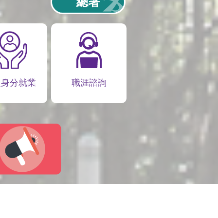
總署
定身分就業
職涯諮詢