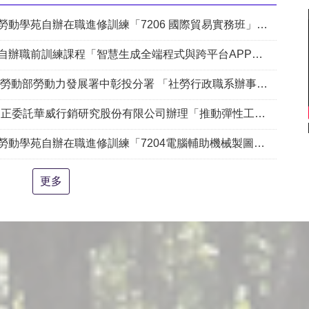
自辦在職進修訓練「7206 國際貿易實務班」甄試錄取名單公告(詳如附件)
課程「智慧生成全端程式與跨平台APP整合實務班第2期(臺中)」甄試錄取名單公告。
動部勞動力發展署中彰投分署 「社勞行政職系辦事員」職缺1名公開徵才
銷研究股份有限公司辦理「推動彈性工作對促進中高齡就業及職場適應之探討」問卷調查
204電腦輔助機械製圖進階班(SolidWorks)」、「7205 手機拍片短影音行銷班」甄試錄取名單公告(詳如附件)
更多