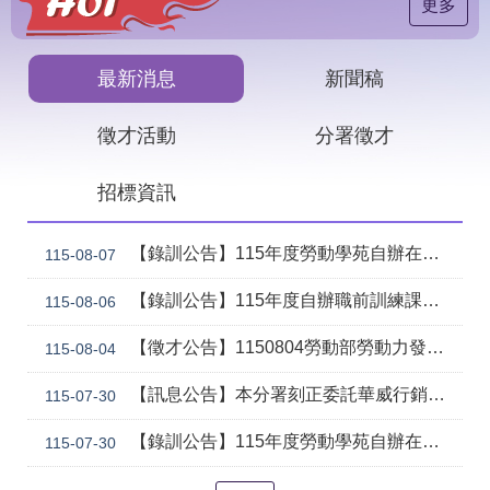
見
更多
問
答
最新消息
新聞稿
下
載
徵才活動
分署徵才
專
區
招標資訊
網
回
站
首
【錄訓公告】115年度勞動學苑自辦在職進修訓練「7206 國際貿易實務班」甄試錄取名單公告(詳如附件)
115-08-07
導
頁
覽
【錄訓公告】115年度自辦職前訓練課程「智慧生成全端程式與跨平台APP整合實務班第2期(臺中)」甄試錄取名單公告。
115-08-06
English
民
【徵才公告】1150804勞動部勞動力發展署中彰投分署 「社勞行政職系辦事員」職缺1名公開徵才
意
115-08-04
信
箱
【訊息公告】本分署刻正委託華威行銷研究股份有限公司辦理「推動彈性工作對促進中高齡就業及職場適應之探討」問卷調查
115-07-30
常
雙
【錄訓公告】115年度勞動學苑自辦在職進修訓練「7204電腦輔助機械製圖進階班(SolidWorks)」、「7205 手機拍片短影音行銷班」甄試錄取名單公告(詳如附件)
115-07-30
見
語
問
詞