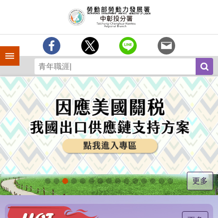
跳到主要內容區塊
訊
息
中
心
手機側欄
分
署
簡
介
業
務
專
區
為
民
服
更多
務
常