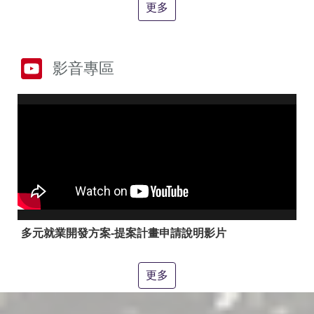
答
彙
更多
RSS
隱
政
影音專區
私
府
權
網
及
站
安
資
全
料
政
開
策
放
宣
告
聯
絡
多元就業開發方案-提案計畫申請說明影片
資
訊
更多