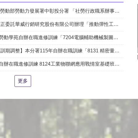
動部勞動力發展署中彰投分署 「社勞行政職系辦事員」職缺1名公開徵才
銷研究股份有限公司辦理「推動彈性工作對促進中高齡就業及職場適應之探討」問卷調查
204電腦輔助機械製圖進階班(SolidWorks)」、「7205 手機拍片短影音行銷班」甄試錄取名單公告(詳如附件)
練「8131 精密量測進階_三次元掃描量測CAD輔助編程&影像量測儀結合接觸式測頭實務班」延長招生、調整甄試日期及訓練期程公告。
 EXW1無線模組IO-Link應用）基礎班、8129氣壓原理與實務應用班、8132初階品質管制分析B班、8133泥水砌磚技術B班、8134建築製圖應用-電腦繪圖B班 甄試錄取名單公告(詳如附件)。
更多