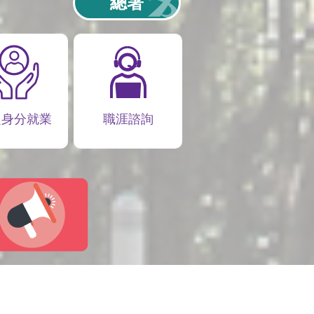
總署
定身分就業
職涯諮詢