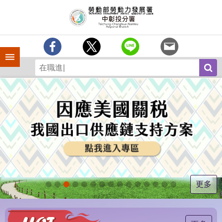
跳到主要內容區塊
訊
息
中
心
手機側欄
分
署
簡
介
業
務
專
區
為
民
服
更多
務
常