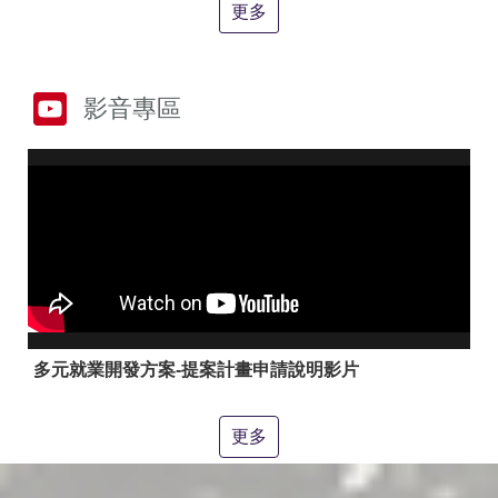
答
彙
更多
RSS
隱
政
影音專區
私
府
權
網
及
站
安
資
全
料
政
開
策
放
宣
告
聯
絡
多元就業開發方案-提案計畫申請說明影片
資
訊
更多