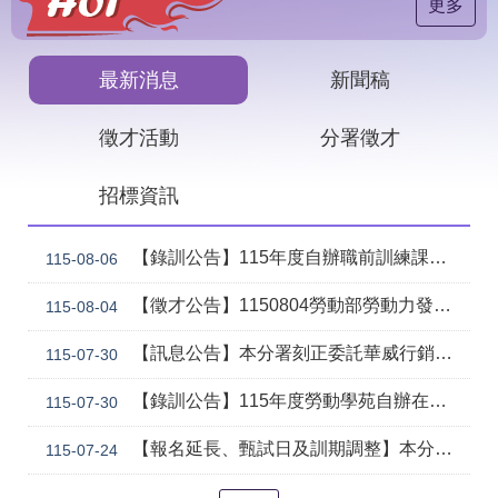
見
更多
問
答
最新消息
新聞稿
下
載
徵才活動
分署徵才
專
區
招標資訊
網
回
站
首
【錄訓公告】115年度自辦職前訓練課程「智慧生成全端程式與跨平台APP整合實務班第2期(臺中)」甄試錄取名單公告。
115-08-06
導
頁
覽
【徵才公告】1150804勞動部勞動力發展署中彰投分署 「社勞行政職系辦事員」職缺1名公開徵才
115-08-04
English
民
【訊息公告】本分署刻正委託華威行銷研究股份有限公司辦理「推動彈性工作對促進中高齡就業及職場適應之探討」問卷調查
意
115-07-30
信
箱
【錄訓公告】115年度勞動學苑自辦在職進修訓練「7204電腦輔助機械製圖進階班(SolidWorks)」、「7205 手機拍片短影音行銷班」甄試錄取名單公告(詳如附件)
115-07-30
常
雙
【報名延長、甄試日及訓期調整】本分署115年自辦在職訓練「8131 精密量測進階_三次元掃描量測CAD輔助編程&影像量測儀結合接觸式測頭實務班」延長招生、調整甄試日期及訓練期程公告。
115-07-24
見
語
問
詞