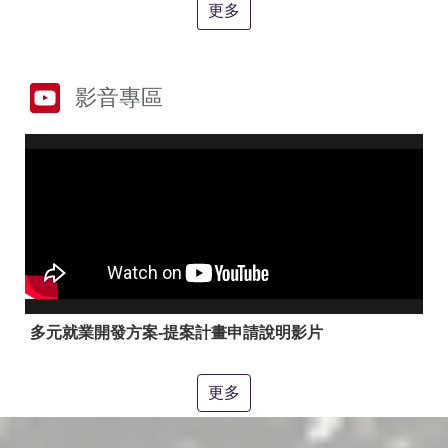
答
彙
更多
RSS
隱
政
影音專區
私
府
權
網
及
站
安
資
全
料
政
開
策
放
宣
告
聯
絡
多元就業開發方案-提案計畫申請說明影片
資
訊
更多