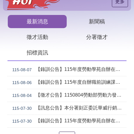
見
更多
問
答
最新消息
新聞稿
下
載
徵才活動
分署徵才
專
區
招標資訊
網
回
站
首
【錄訓公告】115年度勞動學苑自辦在職進修訓練「7206 國際貿易實務班」甄試錄取名單公告(詳如附件)
115-08-07
導
頁
覽
【錄訓公告】115年度自辦職前訓練課程「智慧生成全端程式與跨平台APP整合實務班第2期(臺中)」甄試錄取名單公告。
115-08-06
English
民
【徵才公告】1150804勞動部勞動力發展署中彰投分署 「社勞行政職系辦事員」職缺1名公開徵才
意
115-08-04
信
箱
【訊息公告】本分署刻正委託華威行銷研究股份有限公司辦理「推動彈性工作對促進中高齡就業及職場適應之探討」問卷調查
115-07-30
常
雙
【錄訓公告】115年度勞動學苑自辦在職進修訓練「7204電腦輔助機械製圖進階班(SolidWorks)」、「7205 手機拍片短影音行銷班」甄試錄取名單公告(詳如附件)
115-07-30
見
語
問
詞