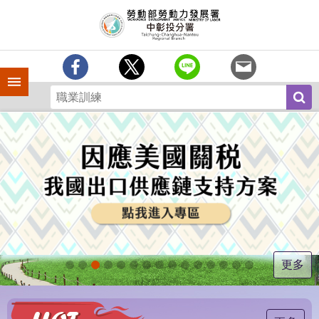
跳到主要內容區塊
訊
息
中
心
手機側欄
分
署
簡
介
業
務
專
區
為
民
服
更多
務
常