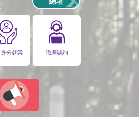
總署
定身分就業
職涯諮詢