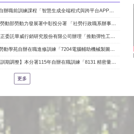
課程「智慧生成全端程式與跨平台APP整合實務班第2期(臺中)」甄試錄取名單公告。
動部勞動力發展署中彰投分署 「社勞行政職系辦事員」職缺1名公開徵才
銷研究股份有限公司辦理「推動彈性工作對促進中高齡就業及職場適應之探討」問卷調查
204電腦輔助機械製圖進階班(SolidWorks)」、「7205 手機拍片短影音行銷班」甄試錄取名單公告(詳如附件)
練「8131 精密量測進階_三次元掃描量測CAD輔助編程&影像量測儀結合接觸式測頭實務班」延長招生、調整甄試日期及訓練期程公告。
更多