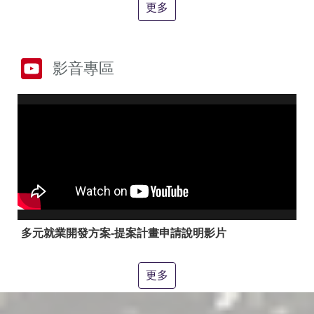
答
彙
更多
RSS
隱
政
影音專區
私
府
權
網
及
站
安
資
全
料
政
開
策
放
宣
告
聯
絡
多元就業開發方案-提案計畫申請說明影片
資
訊
更多