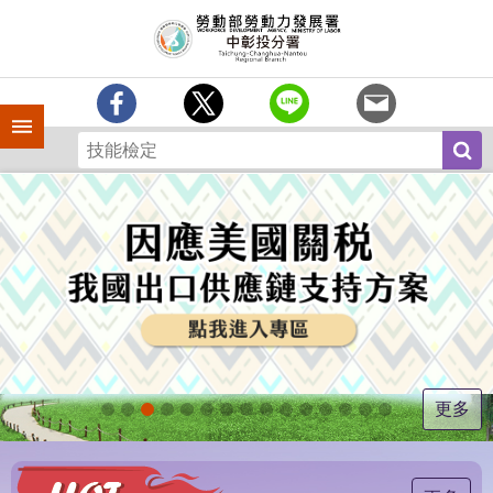
跳到主要內容區塊
訊
息
中
心
手機側欄
分
署
簡
介
業
務
專
區
為
民
服
更多
務
常