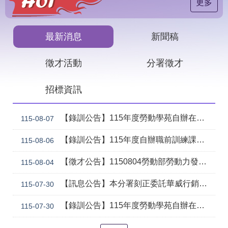
見
更多
問
答
最新消息
新聞稿
下
載
徵才活動
分署徵才
專
區
招標資訊
網
回
站
首
【錄訓公告】115年度勞動學苑自辦在職進修訓練「7206 國際貿易實務班」甄試錄取名單公告(詳如附件)
115-08-07
導
頁
覽
【錄訓公告】115年度自辦職前訓練課程「智慧生成全端程式與跨平台APP整合實務班第2期(臺中)」甄試錄取名單公告。
115-08-06
English
民
【徵才公告】1150804勞動部勞動力發展署中彰投分署 「社勞行政職系辦事員」職缺1名公開徵才
意
115-08-04
信
箱
【訊息公告】本分署刻正委託華威行銷研究股份有限公司辦理「推動彈性工作對促進中高齡就業及職場適應之探討」問卷調查
115-07-30
常
雙
【錄訓公告】115年度勞動學苑自辦在職進修訓練「7204電腦輔助機械製圖進階班(SolidWorks)」、「7205 手機拍片短影音行銷班」甄試錄取名單公告(詳如附件)
115-07-30
見
語
問
詞