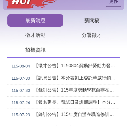
見
更多
問
答
最新消息
新聞稿
下
載
徵才活動
分署徵才
專
區
招標資訊
網
回
站
首
【徵才公告】1150804勞動部勞動力發展署中彰投分署 「社勞行政職系辦事員」職缺1名公開徵才
115-08-04
導
頁
覽
【訊息公告】本分署刻正委託華威行銷研究股份有限公司辦理「推動彈性工作對促進中高齡就業及職場適應之探討」問卷調查
115-07-30
English
民
【錄訓公告】115年度勞動學苑自辦在職進修訓練「7204電腦輔助機械製圖進階班(SolidWorks)」、「7205 手機拍片短影音行銷班」甄試錄取名單公告(詳如附件)
意
115-07-30
信
箱
【報名延長、甄試日及訓期調整】本分署115年自辦在職訓練「8131 精密量測進階_三次元掃描量測CAD輔助編程&影像量測儀結合接觸式測頭實務班」延長招生、調整甄試日期及訓練期程公告。
115-07-24
常
雙
【錄訓公告】115年度自辦在職進修訓練 8124工業物聯網應用戰情室基礎班（含SMC EXW1無線模組IO-Link應用）基礎班、8129氣壓原理與實務應用班、8132初階品質管制分析B班、8133泥水砌磚技術B班、8134建築製圖應用-電腦繪圖B班 甄試錄取名單公告(詳如附件)。
115-07-23
見
語
問
詞