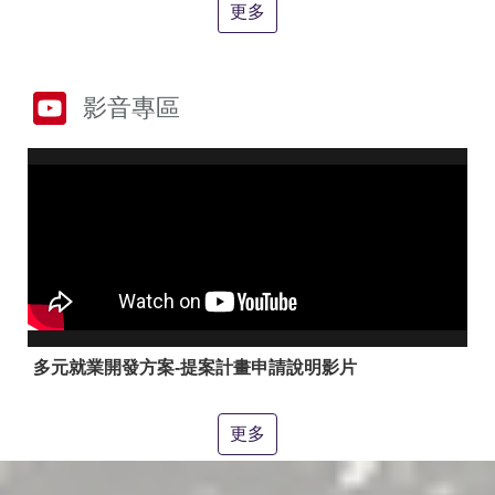
答
彙
更多
RSS
隱
政
影音專區
私
府
權
網
及
站
安
資
全
料
政
開
策
放
宣
告
聯
絡
多元就業開發方案-提案計畫申請說明影片
資
訊
更多