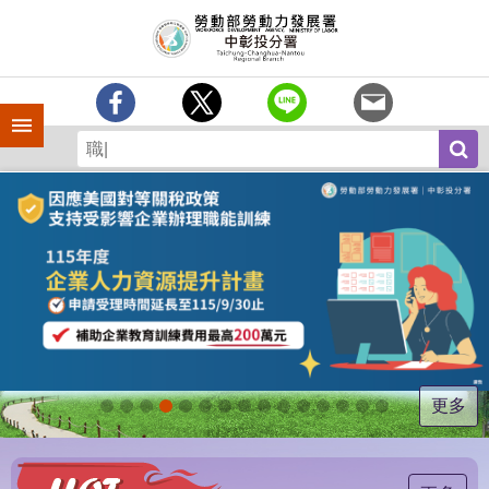
跳到主要內容區塊
訊
息
中
心
手機側欄
分
署
簡
介
業
務
專
區
為
民
服
更多
務
常