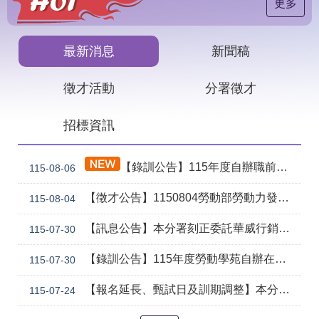
見
更多
問
答
最新消息
新聞稿
下
載
徵才活動
分署徵才
專
區
招標資訊
網
回
站
首
【錄訓公告】115年度自辦職前訓練課程「智慧生成全端程式與跨平台APP整合實務班第2期(臺中)」甄試錄取名單公告。
115-08-06
導
頁
覽
【徵才公告】1150804勞動部勞動力發展署中彰投分署 「社勞行政職系辦事員」職缺1名公開徵才
115-08-04
English
民
意
【訊息公告】本分署刻正委託華威行銷研究股份有限公司辦理「推動彈性工作對促進中高齡就業及職場適應之探討」問卷調查
115-07-30
信
箱
【錄訓公告】115年度勞動學苑自辦在職進修訓練「7204電腦輔助機械製圖進階班(SolidWorks)」、「7205 手機拍片短影音行銷班」甄試錄取名單公告(詳如附件)
115-07-30
常
雙
【報名延長、甄試日及訓期調整】本分署115年自辦在職訓練「8131 精密量測進階_三次元掃描量測CAD輔助編程&影像量測儀結合接觸式測頭實務班」延長招生、調整甄試日期及訓練期程公告。
115-07-24
見
語
問
詞