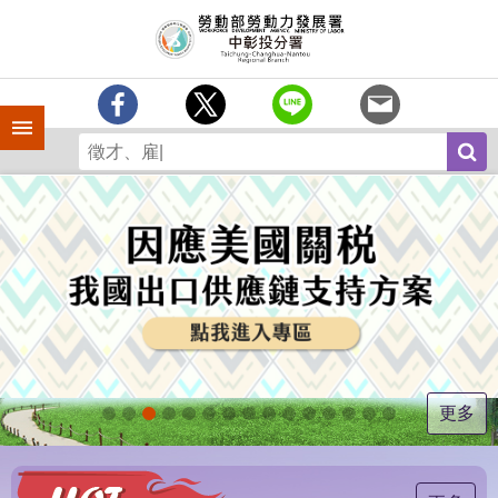
跳到主要內容區塊
訊
息
中
心
手機側欄
分
署
簡
介
業
務
專
區
為
民
服
更多
務
常