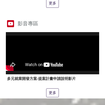
答
彙
更多
RSS
隱
政
影音專區
私
府
權
網
及
站
安
資
全
料
政
開
策
放
宣
告
聯
絡
多元就業開發方案-提案計畫申請說明影片
資
訊
更多