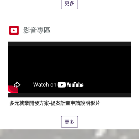
答
彙
更多
RSS
隱
政
影音專區
私
府
權
網
及
站
安
資
全
料
政
開
策
放
宣
告
聯
絡
多元就業開發方案-提案計畫申請說明影片
資
訊
更多