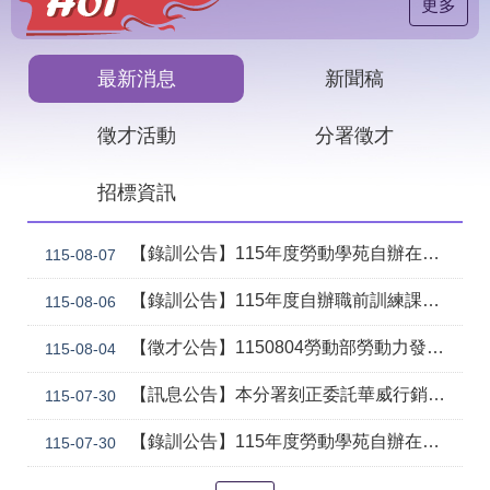
見
更多
問
答
最新消息
新聞稿
下
載
徵才活動
分署徵才
專
區
招標資訊
網
回
站
首
【錄訓公告】115年度勞動學苑自辦在職進修訓練「7206 國際貿易實務班」甄試錄取名單公告(詳如附件)
115-08-07
導
頁
覽
【錄訓公告】115年度自辦職前訓練課程「智慧生成全端程式與跨平台APP整合實務班第2期(臺中)」甄試錄取名單公告。
115-08-06
English
民
【徵才公告】1150804勞動部勞動力發展署中彰投分署 「社勞行政職系辦事員」職缺1名公開徵才
意
115-08-04
信
箱
【訊息公告】本分署刻正委託華威行銷研究股份有限公司辦理「推動彈性工作對促進中高齡就業及職場適應之探討」問卷調查
115-07-30
常
雙
【錄訓公告】115年度勞動學苑自辦在職進修訓練「7204電腦輔助機械製圖進階班(SolidWorks)」、「7205 手機拍片短影音行銷班」甄試錄取名單公告(詳如附件)
115-07-30
見
語
問
詞